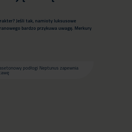
akter? Jeśli tak, namioty luksusowe
mbranowego bardzo przykuwa uwagę. Merkury
asetonowy podłogi Neptunus zapewnia
stawę