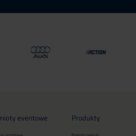
mioty eventowe
Produkty
zy sportowe
Namiot pagoda