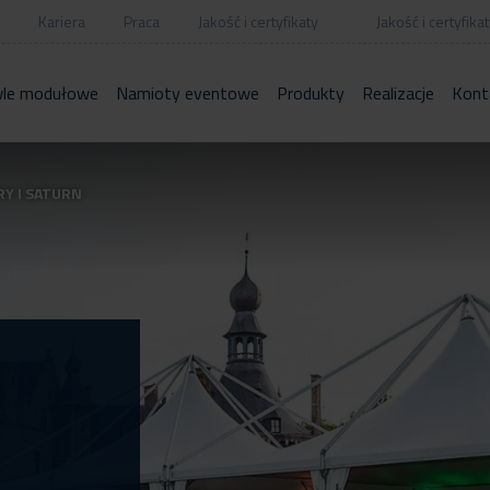
Kariera
Praca
Jakość i certyfikaty
Jakość i certyfikat
le modułowe
Namioty eventowe
Produkty
Realizacje
Kont
Y I SATURN