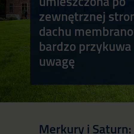
umieszczona po
zewnętrznej stro
dachu membran
bardzo przykuwa
uwagę
Merkury i Saturn: