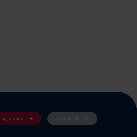
 się z nami
ZADZWOŃ