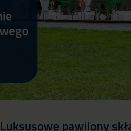
nie
owego
 Luksusowe pawilony skła