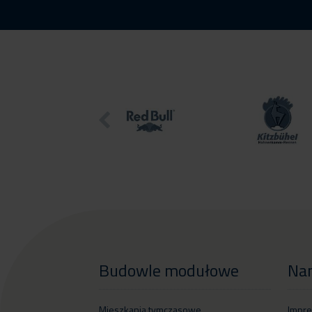
Budowle modułowe
Na
Mieszkania tymczasowe
Impre