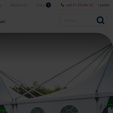
y
Aktualności
Praca
1
+48 71 325 84 33
polski
akt