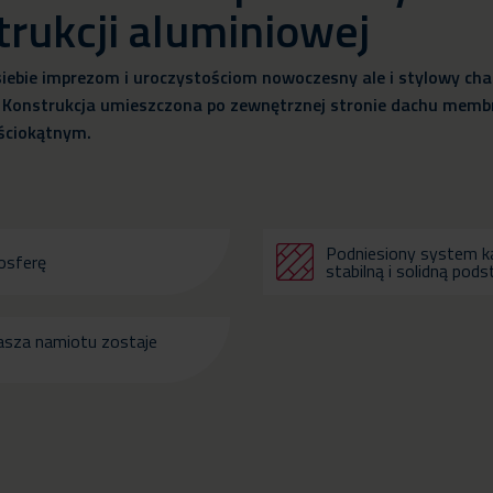
rukcji aluminiowej
bie imprezom i uroczystościom nowoczesny ale i stylowy char
. Konstrukcja umieszczona po zewnętrznej stronie dachu me
ściokątnym.
Podniesiony system k
mosferę
stabilną i solidną pod
asza namiotu zostaje