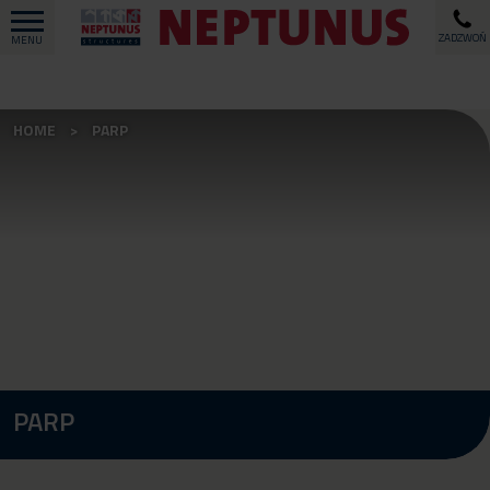
ZADZWOŃ
MENU
HOME
PARP
PARP