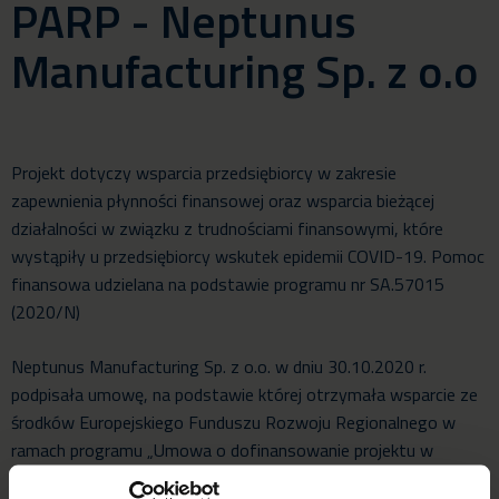
PARP - Neptunus
Manufacturing Sp. z o.o
Projekt dotyczy wsparcia przedsiębiorcy w zakresie
zapewnienia płynności finansowej oraz wsparcia bieżącej
działalności w związku z trudnościami finansowymi, które
wystąpiły u przedsiębiorcy wskutek epidemii COVID-19. Pomoc
finansowa udzielana na podstawie programu nr SA.57015
(2020/N)
Neptunus Manufacturing Sp. z o.o. w dniu 30.10.2020 r.
podpisała umowę, na podstawie której otrzymała wsparcie ze
środków Europejskiego Funduszu Rozwoju Regionalnego w
ramach programu „Umowa o dofinansowanie projektu w
ramach działania 3.4. Dotacje na kapitał obrotowy Programu