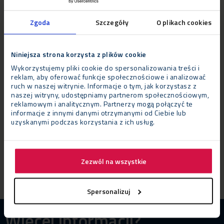
Operacyjnego Inteligentny Rozwój 2014-2020”
Zgoda
Szczegóły
O plikach cookies
cele projektu :
Otrzymane dofinansowanie Spółka będzie
mogła przeznaczyć na koszty funkcjonowania
przedsiębiorstwa oraz te związane z finansowaniem
Niniejsza strona korzysta z plików cookie
kapitału obrotowego, tj. opłacenie mediów, najem
Wykorzystujemy pliki cookie do spersonalizowania treści i
powierzchni, zakup towarów czy ubezpieczenie działalności.
reklam, aby oferować funkcje społecznościowe i analizować
ruch w naszej witrynie. Informacje o tym, jak korzystasz z
planowane efekty :
Utrzymanie płynności finansowej
naszej witryny, udostępniamy partnerom społecznościowym,
przedsiębiorstwa, w związku z negatywnymi skutkami
reklamowym i analitycznym. Partnerzy mogą połączyć te
pandemii COVID-19
informacje z innymi danymi otrzymanymi od Ciebie lub
uzyskanymi podczas korzystania z ich usług.
wartość projektu
:
210 660.54 zł
wkład Funduszy Europejskich:
210 660.54 zł
Zezwól na wszystkie
Spersonalizuj
Więcej informacji?