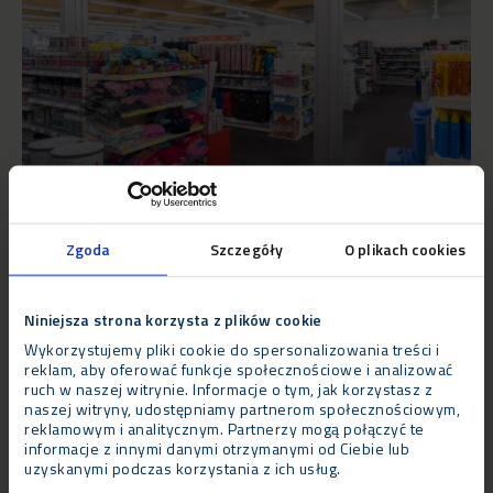
Wyzwanie
Zgoda
Szczegóły
O plikach cookies
Ważną częścią projektu było zapewnienie ciągłości pracy sklepu.
W czasie, gdy zespół Neptunusa budował sklep tymczasowy
Niniejsza strona korzysta z plików cookie
na parkingu, Action funkcjonował bez przeszkód w starym
Wykorzystujemy pliki cookie do spersonalizowania treści i
budynku. Wyposażenie zostało dostarczone na miejsce, a
reklam, aby oferować funkcje społecznościowe i analizować
podczas trwania prac konstruktorskich dbano o niezakłócanie
ruch w naszej witrynie. Informacje o tym, jak korzystasz z
naszej witryny, udostępniamy partnerom społecznościowym,
spokoju personelowi Action i jego klientom.
reklamowym i analitycznym. Partnerzy mogą połączyć te
informacje z innymi danymi otrzymanymi od Ciebie lub
Werdykt
uzyskanymi podczas korzystania z ich usług.