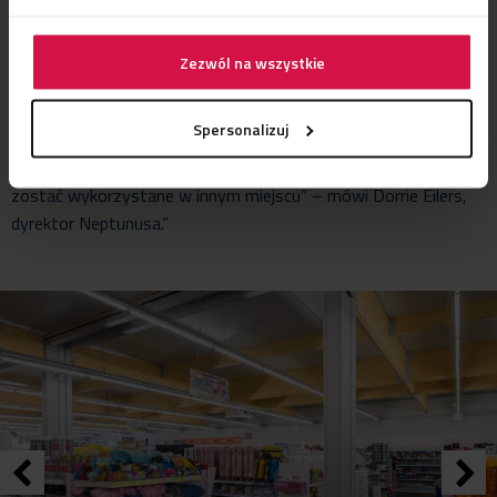
“Nasz autorski system Flexolution II to tymczasowe struktury
dla supermarketów lub sklepów detalicznych. Zapewniają
dodatkową przestrzeń by sprostać szybkiemu rozwojowi lub
Zezwól na wszystkie
umożliwiają sprzedawcom ciągłość pracy, gdy pojawią się
utrudnienia takie jak pożary, powodzie lub prace renowacyjne
Spersonalizuj
stałych budynków. Systemy Flex2Shop to elastyczne i
modułowe budynki tymczasowe, które po demontażu mogą
zostać wykorzystane w innym miejscu” – mówi Dorrie Eilers,
dyrektor Neptunusa.”