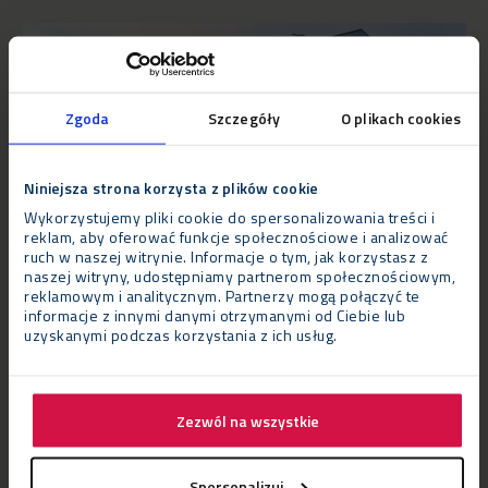
Zgoda
Szczegóły
O plikach cookies
Niniejsza strona korzysta z plików cookie
Wykorzystujemy pliki cookie do spersonalizowania treści i
reklam, aby oferować funkcje społecznościowe i analizować
ruch w naszej witrynie. Informacje o tym, jak korzystasz z
naszej witryny, udostępniamy partnerom społecznościowym,
reklamowym i analitycznym. Partnerzy mogą połączyć te
informacje z innymi danymi otrzymanymi od Ciebie lub
uzyskanymi podczas korzystania z ich usług.
Wyzwanie
Szybkość była niezbędna, ponieważ HR Owen potrzebował
tymczasowej konstrukcji o wysokiej jakości, którą można było
Zezwól na wszystkie
zbudować w ciasnych ramach czasowych. Bardzo ważne było
również, aby podłoga była solidna i sztywna, aby pomieścić
Spersonalizuj