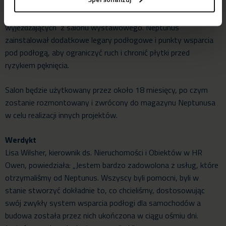
wykładzinę z płytek ceramicznych – i była w stanie poradzić
sobie z ciężarem i ruchem samochodów wjeżdżających i
wyjeżdżających z salonu wystawowego. Neptunus
zainstalował dodatkowe legary podłogowe i punkty wsparcia
pod podłogą, aby ograniczyć ruch i chronić płytki przed
ryzykiem pęknięcia.
Salon będzie użytkowany przez około 18 miesięcy, po czym
zostanie rozmontowany i zwrócony do magazynu Neptunusa
w celu realizacji innych projektów.
Werdykt
Lisa Wilsher, kierownik ds. Nieruchomości i Obiektów w HR
Owen, powiedziała: „Jestem bardzo zadowolona z usług, które
otrzymaliśmy od Neptunus. Wszyscy byli pomocni, byli w
stanie stworzyć dokładnie to, co chcieliśmy, dostosowując
swój zwykły system wsparcia podłogi dla samochodów a
budowa została przez nich ukończona w ciągu ośmiu dni.