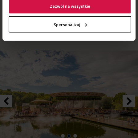
dachu, zapewniając gościom dobry widok na scenę główną.
Zezwól na wszystkie
Ponadto Neptunus wybudował strefę LEAF, czyli unoszącą się
na wodzie przestrzeń, która została połączona z nabrzeżem
Spersonalizuj
za pomocą dwóch pontonów.