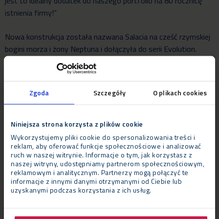
jest to idealny dodatek do naszego portfolio na 80 rocznicę
istnienia firmy!”
Nowa konstrukcja została nazwana Salacia na cześć rzymskiej
bogini morza i żony Neptuna i dołączyła do serii Evolution.
Budynek przykuwa uwagę ze względu na swoje wszechstronne
zastosowanie. Rozpiętość budynku to 30 metrów, ale może
być rozszerzona za pomocą pięciometrowego dodatkowego
Zgoda
Szczegóły
O plikach cookies
dachu. Wysokość wynosi od ośmiu do 12 metrów. Konstrukcja
możne być otwarta lub zamknięta za pomocą ścian lub
szklanych paneli. Dach jest hydraulicznie podnoszony co
Niniejsza strona korzysta z plików cookie
pozwala na szybki montaż. Ponadto Salacia może być dodana
Wykorzystujemy pliki cookie do spersonalizowania treści i
reklam, aby oferować funkcje społecznościowe i analizować
w postaci półkola do istniejącej już struktury Evolution.
ruch w naszej witrynie. Informacje o tym, jak korzystasz z
naszej witryny, udostępniamy partnerom społecznościowym,
W innym miejscu na terenie festiwalu, Neptunus postawił
reklamowym i analitycznym. Partnerzy mogą połączyć te
informacje z innymi danymi otrzymanymi od Ciebie lub
konstrukcję Galeria Tripledecker na potrzeby głównej strefy
uzyskanymi podczas korzystania z ich usług.
komfortu dla gości VIP. Ta hala o powierzchni 2,400 m2
charakteryzuje się trzema kondygnacjami i unikalną konstrukcją