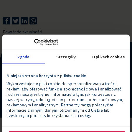
Powrót do aktualności
Więcej informacji o naszym
Zgoda
Szczegóły
O plikach cookies
produkcie i usługach?
Niniejsza strona korzysta z plików cookie
Skontaktuj się z nami
ZADZWOŃ
Wykorzystujemy pliki cookie do spersonalizowania treści i
reklam, aby oferować funkcje społecznościowe i analizować
ruch w naszej witrynie. Informacje o tym, jak korzystasz z
naszej witryny, udostępniamy partnerom społecznościowym,
reklamowym i analitycznym. Partnerzy mogą połączyć te
informacje z innymi danymi otrzymanymi od Ciebie lub
uzyskanymi podczas korzystania z ich usług.