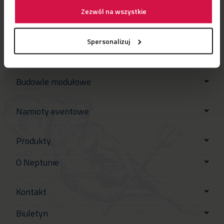
Zezwól na wszystkie
Spersonalizuj
Budowle modułowe
Namioty eventowe
Produkty
O Neptunie
Kontakt
Biuletyn