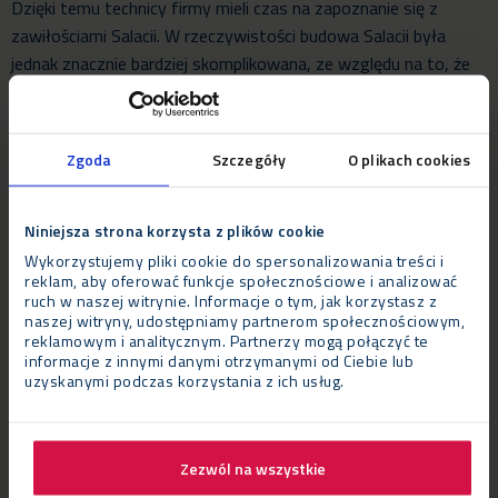
Dzięki temu technicy firmy mieli czas na zapoznanie się z
zawiłościami Salacii. W rzeczywistości budowa Salacii była
jednak znacznie bardziej skomplikowana, ze względu na to, że
projekt ustawiono na pontonach pływających po jeziorze, w
strefie „Garden of Madness”. Zespołowi 12 najlepszych
techników Neptunusa udało się ukończyć budowlę na czas w
Zgoda
Szczegóły
O plikach cookies
przeciągu tygodnia, pokonując wszystkie nieoczekiwane
wyzwania techniczne związane z nowatorskim projektem.
Zbudowanie pozostałych struktur zajęło kolejny tydzień.
Niniejsza strona korzysta z plików cookie
Demontaż wszystkich budynków tymczasowych trwał kolejny
Wykorzystujemy pliki cookie do spersonalizowania treści i
reklam, aby oferować funkcje społecznościowe i analizować
tydzień.
ruch w naszej witrynie. Informacje o tym, jak korzystasz z
naszej witryny, udostępniamy partnerom społecznościowym,
Werdykt
reklamowym i analitycznym. Partnerzy mogą połączyć te
informacje z innymi danymi otrzymanymi od Ciebie lub
Antoine Eilers, dyrektor działu badań i rozwoju Neptunusa
uzyskanymi podczas korzystania z ich usług.
dodał: „Współpracujemy z zespołem Tomorrowland od wielu lat
i w tym roku udało nam się stworzyć rozwiązanie zgodnie z
wytycznymi – dużą okrągłą konstrukcję. Ważną częścią tego
Zezwól na wszystkie
projektu był dach, który musiał wytrzymać spore obciążenie, a