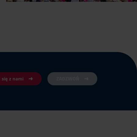
 się z nami
ZADZWOŃ