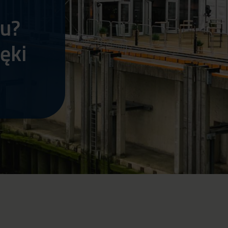
tu?
ęki