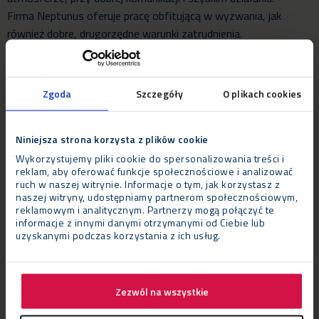
Firma Neptunus oferuje pracę obfitującą w wyzwania, jak
również dobre, drugorzędne warunki zatrudnienia.
Zgoda
Szczegóły
O plikach cookies
Praca w firmie Neptunus
Pracując w firmie Neptunus można zarazić się „wirusem
Niniejsza strona korzysta z plików cookie
Neptunus”, co oznacza, że wszędzie dookoła zaczniesz
Wykorzystujemy pliki cookie do spersonalizowania treści i
reklam, aby oferować funkcje społecznościowe i analizować
dostrzegać konstrukcje tej firmy. Na przykład namioty na
ruch w naszej witrynie. Informacje o tym, jak korzystasz z
imprezach sportowych, czy tymczasową halę sportową lub
naszej witryny, udostępniamy partnerom społecznościowym,
supermarket. Ogromny zakres działań firmy Neptunus można
reklamowym i analitycznym. Partnerzy mogą połączyć te
informacje z innymi danymi otrzymanymi od Ciebie lub
dostrzec dopiero pracując tutaj.
uzyskanymi podczas korzystania z ich usług.
Jeśli czujesz, że to jest właśnie coś dla Ciebie i chcesz stać się
częścią liczącego 200 pracowników zespołu Neptunusa,
Zezwól na wszystkie
sprawdź szybko nasze oferty pracy. Być może wkrótce i Ty
staniesz się częścią naszego zespołu.