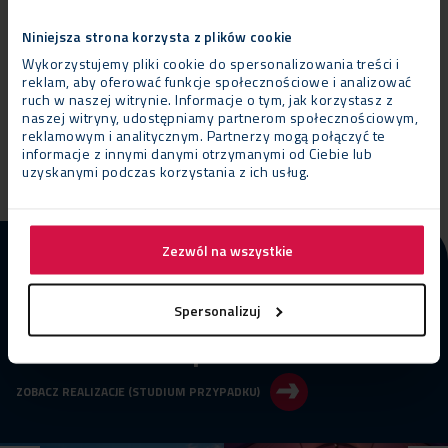
Niniejsza strona korzysta z plików cookie
dni otwartych
Wykorzystujemy pliki cookie do spersonalizowania treści i
reklam, aby oferować funkcje społecznościowe i analizować
ruch w naszej witrynie. Informacje o tym, jak korzystasz z
naszej witryny, udostępniamy partnerom społecznościowym,
otwarcia nowej siedziby firmy
reklamowym i analitycznym. Partnerzy mogą połączyć te
informacje z innymi danymi otrzymanymi od Ciebie lub
uzyskanymi podczas korzystania z ich usług.
Zezwól na wszystkie
IMPREZY FIRMOWE REALIZACJE
Jubileusz 115-lecia Ten
Spersonalizuj
Brinke Group
ZOBACZ REALIZACJE (STUDIUM PRZYPADKU)