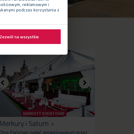
cznościowym, reklamowym i
yskanymi podczas korzystania z
Zezwól na wszystkie
NAMIOTY EVENTOWE
Merkury i Saturn
Chcą Państwo nadać organizowanym przez