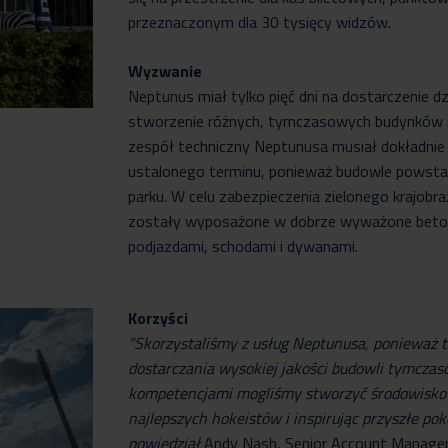
przeznaczonym dla 30 tysięcy widzów.
Wyzwanie
Neptunus miał tylko pięć dni na dostarczenie d
stworzenie różnych, tymczasowych budynków
zespół techniczny Neptunusa musiał dokładni
ustalonego terminu, ponieważ budowle powsta
parku. W celu zabezpieczenia zielonego krajobra
zostały wyposażone w dobrze wyważone beton
podjazdami, schodami i dywanami.
Korzyści
“Skorzystaliśmy z usług Neptunusa, ponieważ t
dostarczania wysokiej jakości budowli tymczas
kompetencjami mogliśmy stworzyć środowisko
najlepszych hokeistów i inspirując przyszłe po
powiedział
Andy Nash, Senior Account Manager