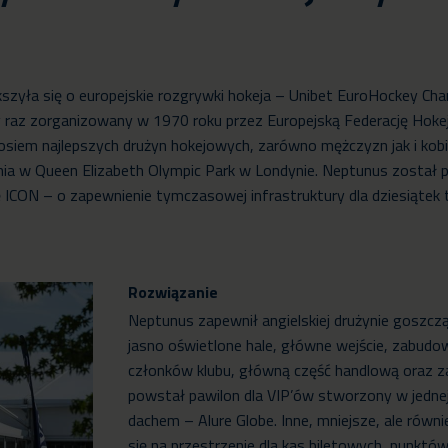
zyła się o europejskie rozgrywki hokeja – Unibet EuroHockey Cha
y raz zorganizowany w 1970 roku przez Europejską Federację Hoke
t osiem najlepszych drużyn hokejowych, zarówno mężczyzn jak i ko
pnia w Queen Elizabeth Olympic Park w Londynie. Neptunus został
 ICON – o zapewnienie tymczasowej infrastruktury dla dziesiątek
Rozwiązanie
Neptunus zapewnił angielskiej drużynie goszcz
jasno oświetlone hale, główne wejście, zabudow
członków klubu, główną część handlową oraz za
powstał pawilon dla VIP’ów stworzony w jedne
dachem – Alure Globe. Inne, mniejsze, ale równi
się na przestrzenie dla kas biletowych, punkt