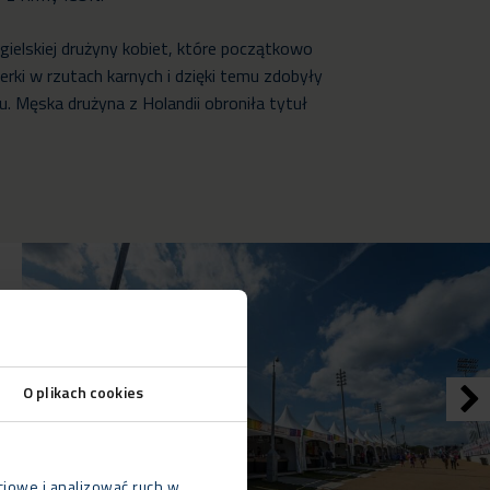
ielskiej drużyny kobiet, które początkowo
rki w rzutach karnych i dzięki temu zdobyły
u. Męska drużyna z Holandii obroniła tytuł
O plikach cookies
ciowe i analizować ruch w