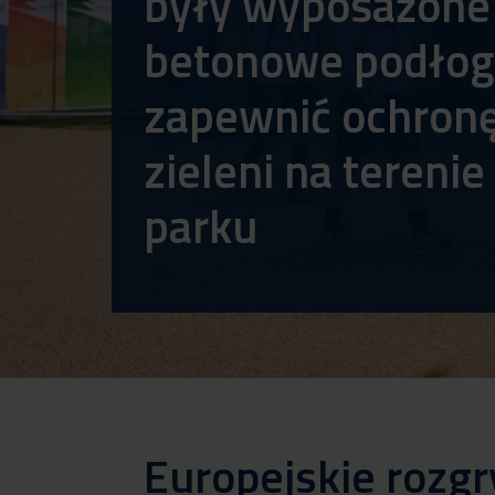
były wyposażone
betonowe podłogi
zapewnić ochron
zieleni na terenie
parku
Europejskie rozg