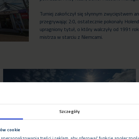
Turniej zakończył się słynnym zwycięstwem ang
przegrywając 2:0, ostatecznie pokonały Holende
upragniony tytuł, o który walczyły od 1991 rok
mistrza w starciu z Niemcami.
Szczegóły
ków cookie
 spersonalizowania treści i reklam, aby oferować funkcje społecznoś