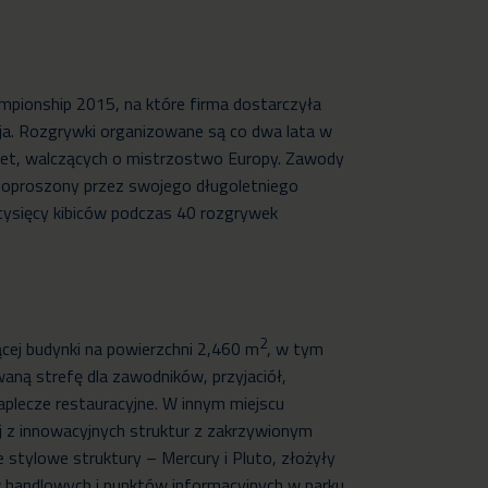
mpionship 2015, na które firma dostarczyła
ja. Rozgrywki organizowane są co dwa lata w
biet, walczących o mistrzostwo Europy. Zawody
 poproszony przez swojego długoletniego
 tysięcy kibiców podczas 40 rozgrywek
2
ącej budynki na powierzchni 2,460 m
, w tym
aną strefę dla zawodników, przyjaciół,
plecze restauracyjne. W innym miejscu
j z innowacyjnych struktur z zakrzywionym
e stylowe struktury – Mercury i Pluto, złożyły
ów handlowych i punktów informacyjnych w parku