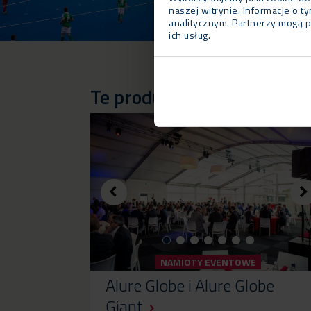
naszej witrynie. Informacje o 
analitycznym. Partnerzy mogą p
ich usług.
Te produkty zostały wykor
NAMIOTY EVENTOWE
Alure Globe i Alure Globe
Giant