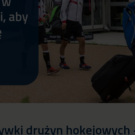
 w
, aby
ę
rywki drużyn hokejowych 