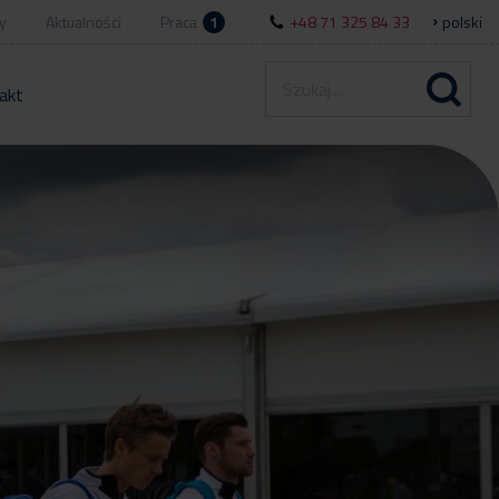
y
Aktualności
Praca
1
+48 71 325 84 33
polski
akt