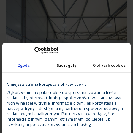
Zgoda
Szczegóły
O plikach cookies
Niniejsza strona korzysta z plików cookie
Wyzwanie
Wykorzystujemy pliki cookie do spersonalizowania treści i
Rzecznik lotniska komentuje: “Naszym celem było stworzenie
reklam, aby oferować funkcje społecznościowe i analizować
ruch w naszej witrynie. Informacje o tym, jak korzystasz z
terminalu, który byłby zorientowany na klienta, zarówno w
naszej witryny, udostępniamy partnerom społecznościowym,
odniesieniu do naszych pasażerów jak i przewoźników
reklamowym i analitycznym. Partnerzy mogą połączyć te
lotniczych, zapewniając komfortową i bezstresową podróży w
informacje z innymi danymi otrzymanymi od Ciebie lub
uzyskanymi podczas korzystania z ich usług.
niewysokiej cenie.”