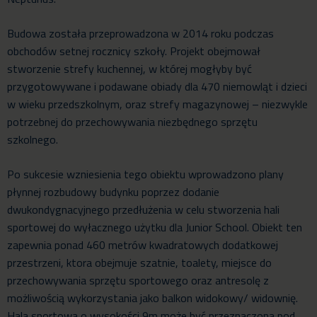
Budowa została przeprowadzona w 2014 roku podczas
obchodów setnej rocznicy szkoły. Projekt obejmował
stworzenie strefy kuchennej, w której mogłyby być
przygotowywane i podawane obiady dla 470 niemowląt i dzieci
w wieku przedszkolnym, oraz strefy magazynowej – niezwykle
potrzebnej do przechowywania niezbędnego sprzętu
szkolnego.
Po sukcesie wzniesienia tego obiektu wprowadzono plany
płynnej rozbudowy budynku poprzez dodanie
dwukondygnacyjnego przedłużenia w celu stworzenia hali
sportowej do wyłacznego użytku dla Junior School. Obiekt ten
zapewnia ponad 460 metrów kwadratowych dodatkowej
przestrzeni, ktora obejmuje szatnie, toalety, miejsce do
przechowywania sprzętu sportowego oraz antresolę z
możliwością wykorzystania jako balkon widokowy/ widownię.
Hala sportowa o wysokości 9m może być przeznaczona pod