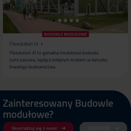
BUDOWLE MODUŁOWE
Flexolution III
Flexolution III to genialna modułowa budowla
tymczasowa, będąca kolejnym krokiem w kierunku
trwałego budownictwa.
Zainteresowany Budowle
modułowe?
Skontaktuj się z nami
ZADZWOŃ