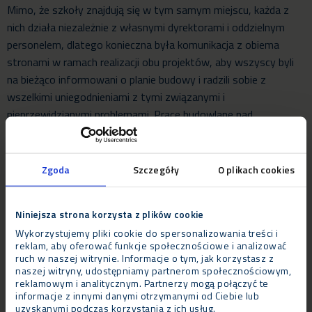
Mimo, że szkoły znajdują się w tym samym miejscu, każda z
nich działa niezależnie z własnymi dyrektorami i oddzielnym
personelem, dlatego konieczna była komunikacja z obiema
stronami w ramach realizacji obu projektów, aby wszyscy byli
na bieżąco informowani o planie budowy i radzili sobie z
wszelkimi uniegodnieniami z tymi związanymi i
nieprzewidzianymi problemami. Prace budowlane nad
obydwoma projektami musiały zostac ograniczone do
przeprowadzenia w okresie wakacyjnym, ponieważ prace nie
mogły byc podejmowane podczas obecnosci dzieci na terenie
Zgoda
Szczegóły
O plikach cookies
placówki. Oznaczało to, że projekty trwały dwa lata i
wymagały skrupulatnego planowania, aby maksymalnie
Niniejsza strona korzysta z plików cookie
wykorzystac dostepny czas wakacyjny. Zespół Neptunus ściśle
Wykorzystujemy pliki cookie do spersonalizowania treści i
współpracował z kontrahentami AW Hardy.
reklam, aby oferować funkcje społecznościowe i analizować
ruch w naszej witrynie. Informacje o tym, jak korzystasz z
Werdykt
naszej witryny, udostępniamy partnerom społecznościowym,
reklamowym i analitycznym. Partnerzy mogą połączyć te
Mark Hayman z AW Hardy powiedział: „Struktury Neptunusa są
informacje z innymi danymi otrzymanymi od Ciebie lub
modułowe w sekcjach o długości 6 m, co oznacza, że są
uzyskanymi podczas korzystania z ich usług.