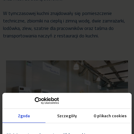
W tymczasowej kuchni znajdowały się: pomieszczenie
techniczne, zbiorniki na ciepłą i zimną wodę, dwie zamrażarki,
lodówka, zlew, szatnie dla pracowników oraz taśma do
transportowania naczyń z restauracji do kuchni.
Zgoda
Szczegóły
O plikach cookies