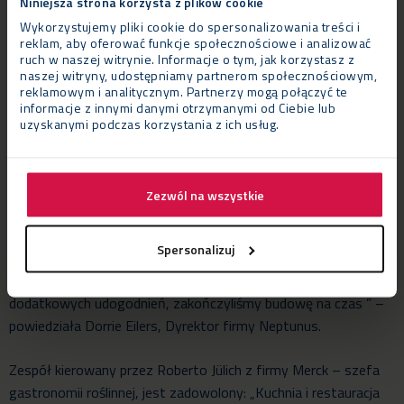
Niniejsza strona korzysta z plików cookie
Wykorzystujemy pliki cookie do spersonalizowania treści i
reklam, aby oferować funkcje społecznościowe i analizować
Wyzwanie
ruch w naszej witrynie. Informacje o tym, jak korzystasz z
naszej witryny, udostępniamy partnerom społecznościowym,
Tymczasowa restauracja musiała został wyposażona we
reklamowym i analitycznym. Partnerzy mogą połączyć te
wszystkie podstawowe udogodnienia i systemy
informacje z innymi danymi otrzymanymi od Ciebie lub
bezpieczeństwa takie jak: system wodno-kanalizacyjny,
uzyskanymi podczas korzystania z ich usług.
ogrzewanie, urządzenia sanitarne, systemy przeciwpożarowe,
piorunochron itp. Ponadto zainstalowano czujniki dymu, rolety
oraz drzwi automatyczne. Cały projekt musiał zostać
Zezwól na wszystkie
zrealizowany w krótkim czasie.
Spersonalizuj
Korzyści
„Nawet w Darmstadt, pomimo konieczności instalacji
dodatkowych udogodnień, zakończyliśmy budowę na czas ” –
powiedziała Dorrie Eilers, Dyrektor firmy Neptunus.
Zespół kierowany przez Roberto Jülich z firmy Merck – szefa
gastronomii roślinnej, jest zadowolony: „Kuchnia i restauracja