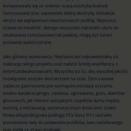
komponowały się ze srebrno-szarą estetyką budowli
tymczasowej oraz zapewniały dobrą akustykę. Instalacje
ukryto we wgłębieniach kasetonowych podłóg. Neptunus
stawia na trwałość, dlatego wszystkie materiały użyte do
zbudowania tymczasowej hali jadalnej, mogą być łatwo
ponownie wykorzystane.
Jako główny wykonawca, Neptunus był odpowiedzialny za
realizację całego projektu oraz nadzór ścisłej współpracy z
innymi podwykonawcami. Wszystko po to, aby wysokiej jakości
rozwiązanie zostało dostarczone na czas. Tymczasowe
zaplecze gastronomiczne wymagało instalacji systemu
wodno-kanalizacyjnego, zasilania, ogrzewania, gazu, alarmów
głosowych, jak również specjalnych czujników dymu między
kuchnią, a restauracją, automatycznych drzwi oraz toalet.
Nowa antypoślizgowa podłoga PCV klasy R11 ułatwiła
przeniesienie lady do podawania posiłków, baru sałatkowego
oraz mebli ze starej stołówki.