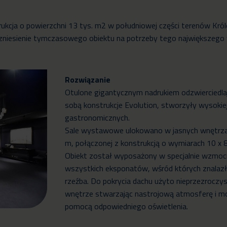
cja o powierzchni 13 tys. m2 w południowej części terenów Król
zniesienie tymczasowego obiektu na potrzeby tego największego wy
Rozwiązanie
Otulone gigantycznym nadrukiem odzwierciedla
sobą konstrukcje Evolution, stworzyły wysokiej
gastronomicznych.
Sale wystawowe ulokowano w jasnych wnętrzac
m, połączonej z konstrukcją o wymiarach 10 x 85
Obiekt został wyposażony w specjalnie wzmocn
wszystkich eksponatów, wśród których znalazł s
rzeźba. Do pokrycia dachu użyto nieprzezroczys
wnętrze stwarzając nastrojową atmosferę i 
pomocą odpowiedniego oświetlenia.