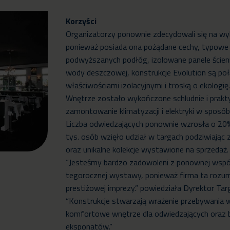
Korzyści
Organizatorzy ponownie zdecydowali się na wyb
ponieważ posiada ona pożądane cechy, typow
podwyższanych podłóg, izolowane panele ście
wody deszczowej, konstrukcje Evolution są poł
właściwościami izolacyjnymi i troską o ekologię
Wnętrze zostało wykończone schludnie i prakty
zamontowanie klimatyzacji i elektryki w sposó
Liczba odwiedzających ponownie wzrosła o 20%
tys. osób wzięło udział w targach podziwiając za
oraz unikalne kolekcje wystawione na sprzedaż.
“Jesteśmy bardzo zadowoleni z ponownej współ
tegorocznej wystawy, ponieważ firma ta rozum
prestiżowej imprezy.” powiedziała Dyrektor Ta
“Konstrukcje stwarzają wrażenie przebywania 
komfortowe wnętrze dla odwiedzających oraz 
eksponatów.”