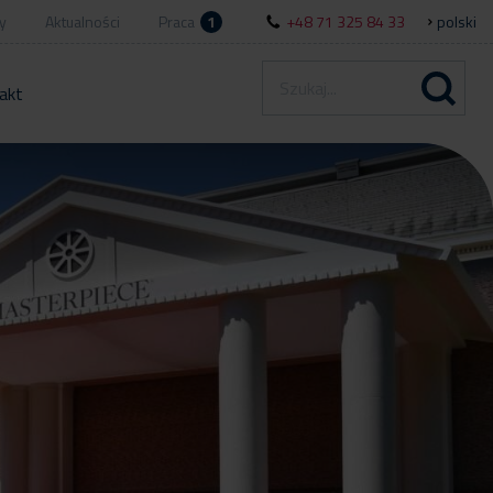
y
Aktualności
Praca
1
+48 71 325 84 33
polski
akt