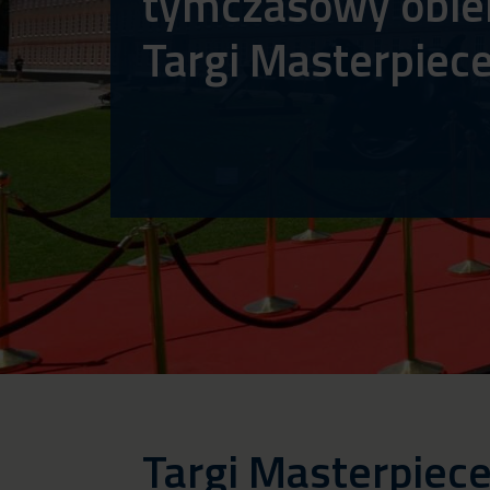
tymczasowy obie
Targi Masterpiec
Targi Masterpiec