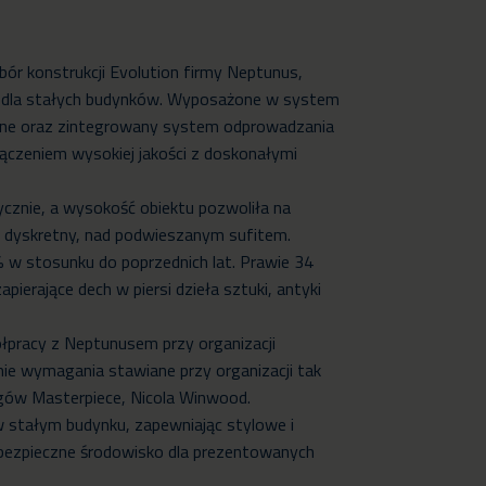
ór konstrukcji Evolution firmy Neptunus,
e dla stałych budynków. Wyposażone w system
nne oraz zintegrowany system odprowadzania
ączeniem wysokiej jakości z doskonałymi
.
cznie, a wysokość obiektu pozwoliła na
b dyskretny, nad podwieszanym sufitem.
 w stosunku do poprzednich lat. Prawie 34
pierające dech w piersi dzieła sztuki, antyki
pracy z Neptunusem przy organizacji
ie wymagania stawiane przy organizacji tak
rgów Masterpiece, Nicola Winwood.
w stałym budynku, zapewniając stylowe i
bezpieczne środowisko dla prezentowanych