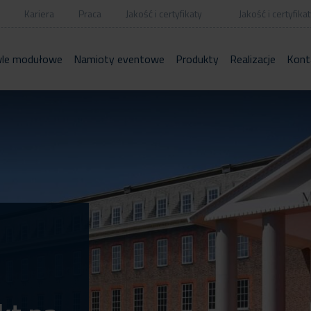
Kariera
Praca
Jakość i certyfikaty
Jakość i certyfikat
le modułowe
Namioty eventowe
Produkty
Realizacje
Kont