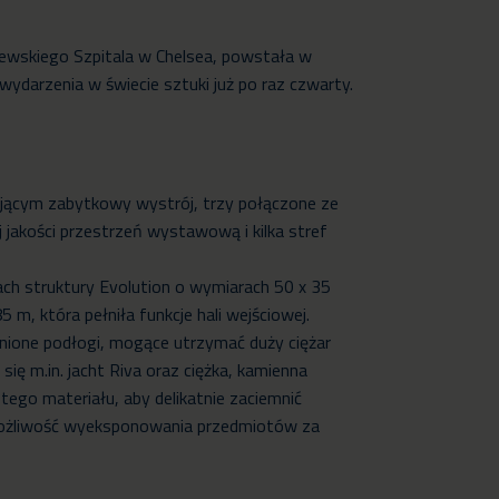
ewskiego Szpitala w Chelsea, powstała w
darzenia w świecie sztuki już po raz czwarty.
jącym zabytkowy wystrój, trzy połączone ze
 jakości przestrzeń wystawową i kilka stref
h struktury Evolution o wymiarach 50 x 35
 m, która pełniła funkcje hali wejściowej.
ione podłogi, mogące utrzymać duży ciężar
ię m.in. jacht Riva oraz ciężka, kamienna
tego materiału, aby delikatnie zaciemnić
możliwość wyeksponowania przedmiotów za