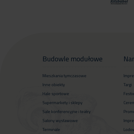
Budowle modułowe
Na
Mieszkania tymczasowe
Impre
Inne obiekty
Targi
Hale sportowe
Festi
Supermarkety i sklepy
Cerem
Sale konferencyjne i teatry
Promo
Salony wystawowe
Impre
Terminale
Lodow