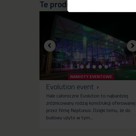
Te produkty zostały wykor
NAMIOTY EVENTOWE
Evolution event
Hale całoroczne Evolution to najbardziej
zróżnicowany rodzaj konstrukcji oferowanej
przez firmę Neptunus. Dzięki temu, że do
budowy użyto w tym…