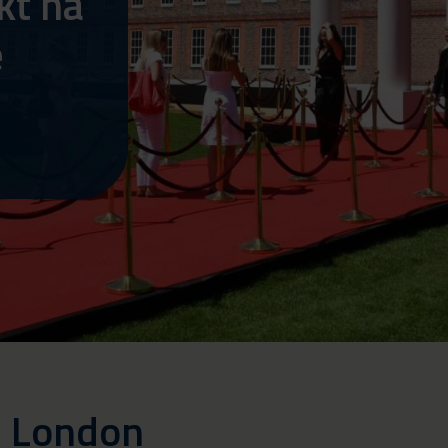
kt na
e
e London