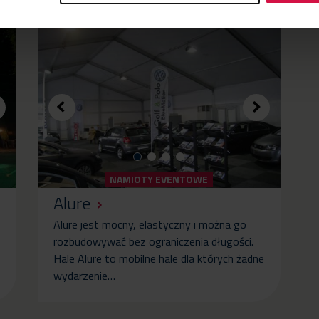
zystane w projekcie:
NAMIOTY EVENTOWE
Alure
Alure jest mocny, elastyczny i można go
rozbudowywać bez ograniczenia długości.
Hale Alure to mobilne hale dla których żadne
wydarzenie…