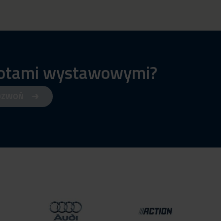
iotami wystawowymi?
DZWOŃ