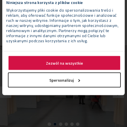
Niniejsza strona korzysta z plików cookie
Wykorzystujemy pliki cookie do spersonalizowania treści i
2
Powierzchnia
150 m
reklam, aby oferować funkcje społecznościowe i analizować
ruch w naszej witrynie. Informacje o tym, jak korzystasz z
Czas montażu
1 dzień (+ 1 dzień na wyposażenie)
naszej witryny, udostępniamy partnerom społecznościowym,
Okres
tak długo jak będzie to konieczne
reklamowym i analitycznym. Partnerzy mogą połączyć te
informacje z innymi danymi otrzymanymi od Ciebie lub
uzyskanymi podczas korzystania z ich usług.
Zezwól na wszystkie
Spersonalizuj