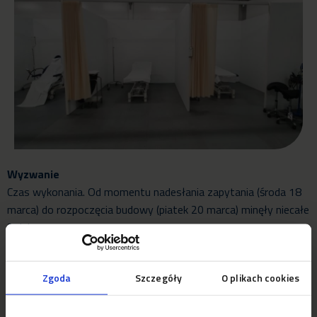
Wyzwanie
Czas wykonania. Od momentu nadesłania zapytania (środa 18
marca) do rozpoczęcia budowy (piatek 20 marca) minęły niecałe
2 dni.
Efekt
Zgoda
Szczegóły
O plikach cookies
Dzięki budowie hali namiotowej pod sale segregacji, oddział
ratunkowy szpitala św. Anny w Geldrop jest przygotowany na
napływ dużej ilości pacjentów.