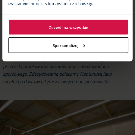
uzyskanymi podczas korzystania z ich usług.
Korzyści
Jerry Simon, dyrektor służb technicznych w gminie
Lorentzweiler powiedział:
“Neptunus wysłuchał uważnie
Zezwól na wszystkie
naszych potrzeb i zaoferował idealne rozwiązanie. Od
początku do końca, firma zapewniła doskonałą obsługę.
Neptunus dostarczył halę sportową w ustalonym czasie – w
Spersonalizuj
zaledwie 2 miesiące, zachowując najwyższe standardy jakości.
Hala jest obecnie używana w pełnym wymiarze godzin oraz
przerosła oczekiwania uczniów oraz członków klubu
sportowego. Zdecydowanie polecamy Neptunusa jako
idealnego dostawcę tymczasowych hal sportowych”.