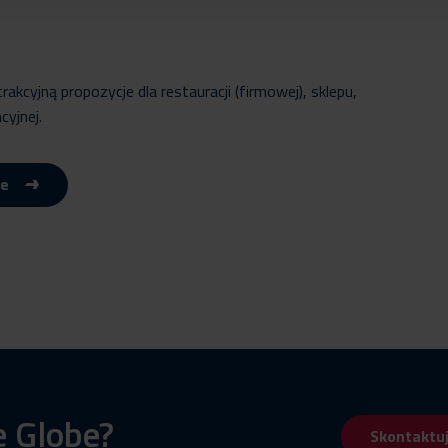
kcyjną propozycje dla restauracji (firmowej), sklepu,
cyjnej.
be
e Globe?
Skontaktuj