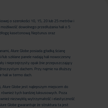
niowej o szerokości 10, 15, 20 lub 25 metrów i
e możliwość dowolnego przedłużania hali o 5
odłogę kasetonową Neptunus oraz
anami, Alure Globe posiada gładką ścianę
/lub szklane panele nadają hali nowoczesny
ały i nieprzejrzysty opak (nie przepuszczający
zeźroczystym dachem. Przy najmie na dłuższy
 hali w termo dach.
 Alure Globe jest najlepszym miejscem do
 również tych bardziej luksusowych. Poza
również niezwykłą wytrzymałość i elastyczność
ure Globe gwarantuje że struktura ta jest