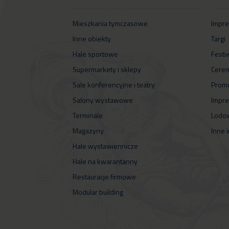
Mieszkania tymczasowe
Impre
Inne obiekty
Targi
Hale sportowe
Festi
Supermarkety i sklepy
Cerem
Sale konferencyjne i teatry
Promo
Salony wystawowe
Impre
Terminale
Lodow
Magazyny
Inne 
Hale wystawiennicze
Hale na kwarantanny
Restauracje firmowe
Modular building