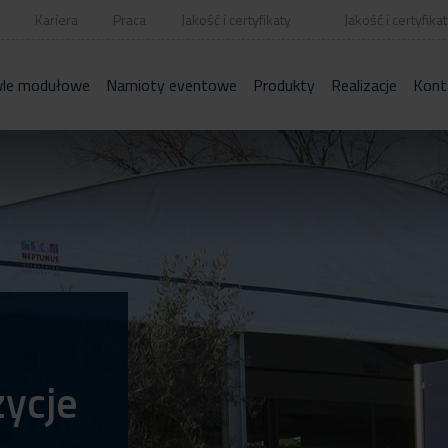
Kariera
Praca
Jakość i certyfikaty
Jakość i certyfikat
le modułowe
Namioty eventowe
Produkty
Realizacje
Kont
zycje