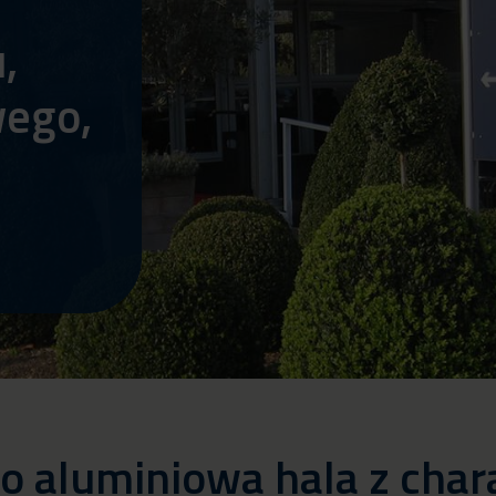
,
ego,
 to aluminiowa hala z ch