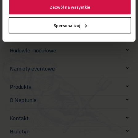
Zezwól na wszystkie
Spersonalizuj
Budowle modułowe
Namioty eventowe
Produkty
O Neptunie
Kontakt
Biuletyn