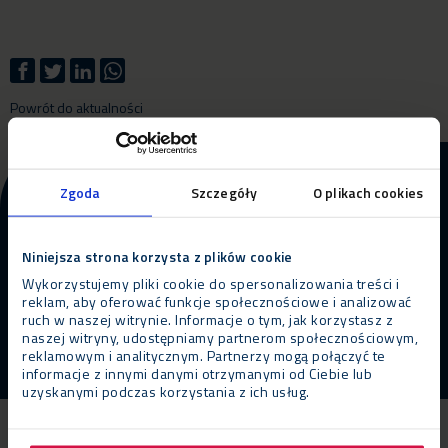
Powrót do aktualności
Więcej informacji o naszym
Zgoda
Szczegóły
O plikach cookies
produkcie i usługach?
Niniejsza strona korzysta z plików cookie
Skontaktuj się z nami
ZADZWOŃ
Wykorzystujemy pliki cookie do spersonalizowania treści i
reklam, aby oferować funkcje społecznościowe i analizować
ruch w naszej witrynie. Informacje o tym, jak korzystasz z
naszej witryny, udostępniamy partnerom społecznościowym,
reklamowym i analitycznym. Partnerzy mogą połączyć te
informacje z innymi danymi otrzymanymi od Ciebie lub
uzyskanymi podczas korzystania z ich usług.