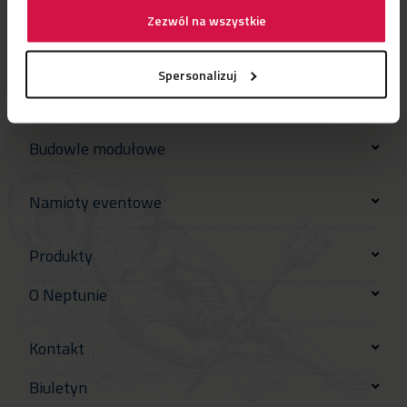
Zezwól na wszystkie
Spersonalizuj
Budowle modułowe
Namioty eventowe
Produkty
O Neptunie
Kontakt
Biuletyn