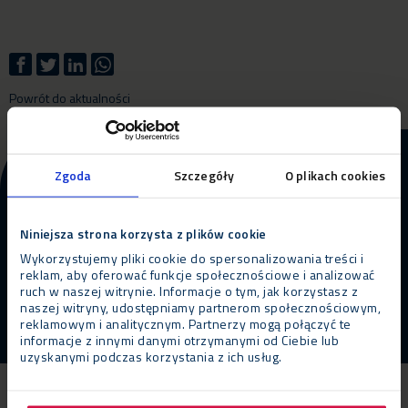
Powrót do aktualności
Więcej informacji o naszym
Zgoda
Szczegóły
O plikach cookies
produkcie i usługach?
Niniejsza strona korzysta z plików cookie
Skontaktuj się z nami
ZADZWOŃ
Wykorzystujemy pliki cookie do spersonalizowania treści i
reklam, aby oferować funkcje społecznościowe i analizować
ruch w naszej witrynie. Informacje o tym, jak korzystasz z
naszej witryny, udostępniamy partnerom społecznościowym,
reklamowym i analitycznym. Partnerzy mogą połączyć te
informacje z innymi danymi otrzymanymi od Ciebie lub
uzyskanymi podczas korzystania z ich usług.