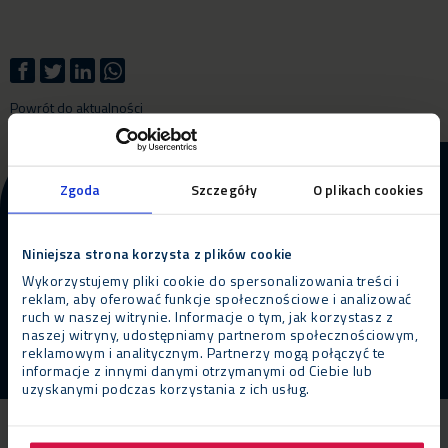
Powrót do aktualności
Więcej informacji o naszym
Zgoda
Szczegóły
O plikach cookies
produkcie i usługach?
Niniejsza strona korzysta z plików cookie
Skontaktuj się z nami
ZADZWOŃ
Wykorzystujemy pliki cookie do spersonalizowania treści i
reklam, aby oferować funkcje społecznościowe i analizować
ruch w naszej witrynie. Informacje o tym, jak korzystasz z
naszej witryny, udostępniamy partnerom społecznościowym,
reklamowym i analitycznym. Partnerzy mogą połączyć te
informacje z innymi danymi otrzymanymi od Ciebie lub
uzyskanymi podczas korzystania z ich usług.