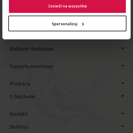
Zezwól na wszystkie
Spersonalizuj
Budowle modułowe
Namioty eventowe
Produkty
O Neptunie
Kontakt
Biuletyn