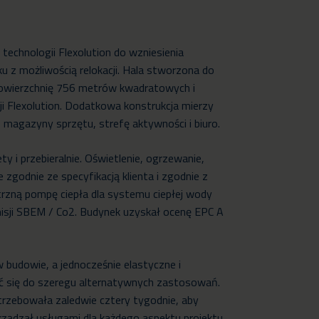
technologii Flexolution do wzniesienia
 z możliwością relokacji. Hala stworzona do
owierzchnię 756 metrów kwadratowych i
i Flexolution. Dodatkowa konstrukcja mierzy
magazyny sprzętu, strefę aktywności i biuro.
y i przebieralnie. Oświetlenie, ogrzewanie,
 zgodnie ze specyfikacją klienta i zgodnie z
zną pompę ciepła dla systemu ciepłej wody
isji SBEM / Co2. Budynek uzyskał ocenę EPC A
 budowie, a jednocześnie elastyczne i
ć się do szeregu alternatywnych zastosowań.
zebowała zaledwie cztery tygodnie, aby
rządzał usługami dla każdego aspektu projektu,