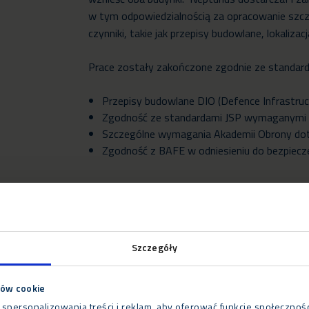
w tym odpowiedzialnością za opracowanie szc
czynniki, takie jak przepisy budowlane, lokaliz
Prace zostały zakończone zgodnie ze standar
Przepisy budowlane DIO (Defence Infrastruc
Zgodność ze standardami JSP wymaganymi d
Szczególne wymagania Akademii Obrony do
Zgodność z BAFE w odniesieniu do bezpie
Wyzwanie
Jako instalacja wojskowa, Akademia Obrony zna
Szczegóły
wymagającym od pracowników Neptunusa przest
zobowiązywał do skrupulatnego planowania w 
ków cookie
sprzętu.
 spersonalizowania treści i reklam, aby oferować funkcje społecznoś