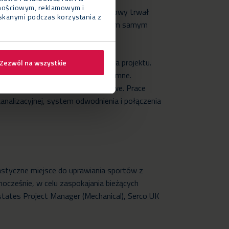
cznościowym, reklamowym i
, co spowodowało, że proces budowy trwał
yskanymi podczas korzystania z
aż liczba personelu na miejscu w tym samym
e wszystkimi pracami ziemnymi dla projektu.
Zezwól na wszystkie
e jak próbne wykopy i testy naziemne.
ścieniową i podkładki fundamentowe. Prace
nalizacyjnej, system odwodnienia i połączenia
styczne miejsce do uprawiania sportów z
ocześnie, w celu zaspokajania bieżących
tates Project Manager (Mechanical), Serco UK