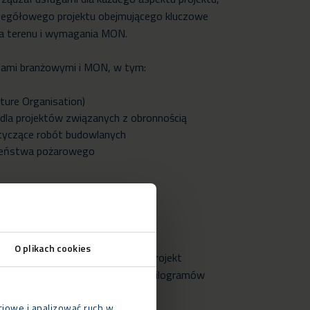
zegółowego projektu obejmującego kluczowe
acja terenu i wymagania MON.
dami branżowymi i MON, w tym:
ture Organisation)
la projektów związanych z obronnością
tyczące robót budowlanych
czeństwa pożarowego
jduje się w bezpiecznym miejscu,
O plikach cookies
rzegania ścisłych przepisów. Projekt
celu sprawnej dostawy 275 000 kilogramów
ciowe i analizować ruch w