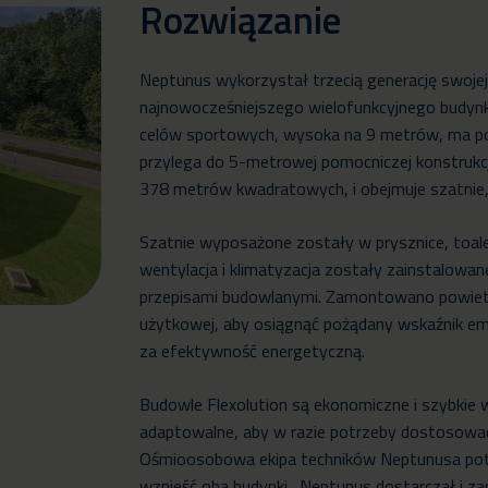
Rozwiązanie
Neptunus wykorzystał trzecią generację swojej 
najnowocześniejszego wielofunkcyjnego budynku
celów sportowych, wysoka na 9 metrów, ma p
przylega do 5-metrowej pomocniczej konstrukcj
378 metrów kwadratowych, i obejmuje szatnie, 
Szatnie wyposażone zostały w prysznice, toalet
wentylacja i klimatyzacja zostały zainstalowane
przepisami budowlanymi. Zamontowano powietr
użytkowej, aby osiągnąć pożądany wskaźnik em
za efektywność energetyczną.
Budowle Flexolution są ekonomiczne i szybkie w
adaptowalne, aby w razie potrzeby dostosowa
Ośmioosobowa ekipa techników Neptunusa potr
wznieść oba budynki. Neptunus dostarczał i za