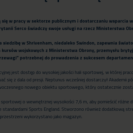
ją się w pracy w sektorze publicznym i dostarczaniu wsparcia
ytanii Serco świadczy swoje usługi na rzecz Ministerstwa Ob
a siedzibę w Shrivenham, niedaleko Swindon, zapewnia świato
 kursów wojskowych z Ministerstwa Obrony, przemysłu brytyj
j przewagi” potrzebnej do prowadzenia z sukcesem departamen
jnej jest dostęp do wysokiej jakości hali sportowej, w której pr
się z dala od presji. Neptunus wcześniej dostarczył Akademii pó
woczesnego nowego obiektu sportowego, który ostatecznie zosta
li sportowej o wewnętrznej wysokości 7,6 m, aby pomieścić różne
e standardami Sports England. Stworzono również dodatkową strefę
 przestrzeni wykorzystano jako magazyn.