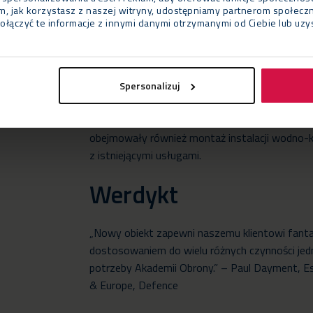
tym, jak korzystasz z naszej witryny, udostępniamy partnerom społe
Budowa odbyła się podczas pandemii Covid-19
ołączyć te informacje z innymi danymi otrzymanymi od Ciebie lub uz
nieco dłużej niż pierwotnie planowano, poniew
czasie była ściśle kontrolowana.
Neptunus został odpowiedzialny za zarządzani
Spersonalizuj
Obejmowało to wszystkie istotne badania, taki
Pracownicy Neptunusa zainstalowali belkę pier
obejmowały również montaż instalacji wodno-ka
z istniejącymi usługami.
Werdykt
„Nowy obiekt zapewni naszemu klientowi fanta
dostosowaniem do wielu różnych czynności jedn
potrzeby Akademii Obrony.” – Paul Dayment, Es
& Europe, Defence