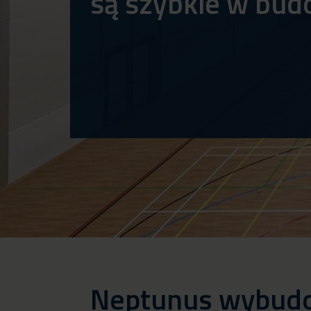
są szybkie w bud
Neptunus wybudo