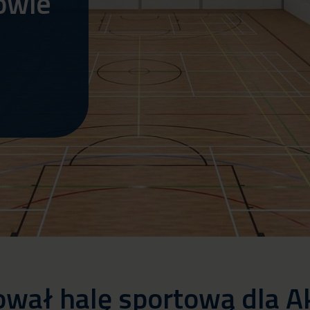
owie
wał halę sportową dla A