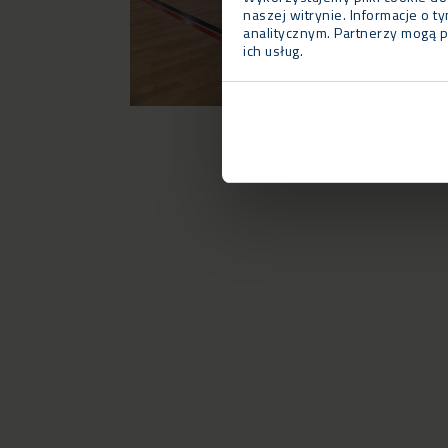
naszej witrynie. Informacje o 
analitycznym. Partnerzy mogą p
ich usług.