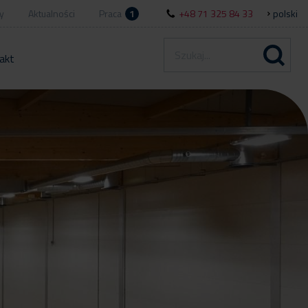
y
Aktualności
Praca
1
+48 71 325 84 33
polski
akt